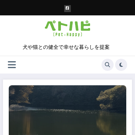
コ
ン
テ
ン
ツ
へ
ス
犬や猫との健全で幸せな暮らしを提案
キ
ッ
プ