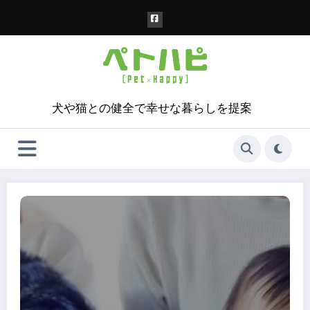
コ
ン
テ
ン
ツ
へ
ス
犬や猫との健全で幸せな暮らしを提案
キ
ッ
プ