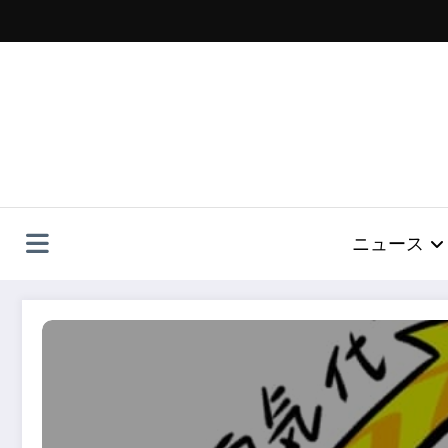
コ
ン
テ
ン
ツ
へ
ス
キ
ッ
プ
ニュース