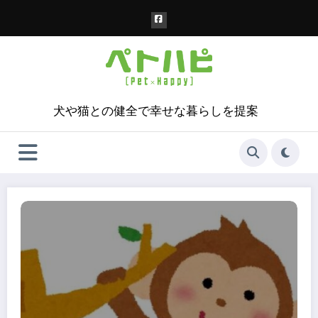
コ
ン
テ
ン
ツ
へ
ス
犬や猫との健全で幸せな暮らしを提案
キ
ッ
プ