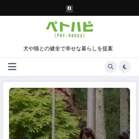
コ
ン
テ
ン
ツ
へ
ス
犬や猫との健全で幸せな暮らしを提案
キ
ッ
プ