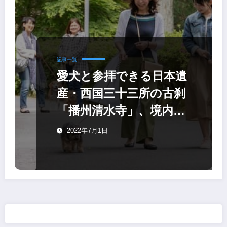
記事一覧
愛犬と参拝できる日本遺
産・西国三十三所の古刹
「播州清水寺」、境内ド
ッグランやワンコお守り
2022年7月1日
など