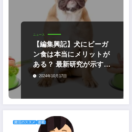
ニュース
【編集興記】犬にビーガ
ン食は本当にメリットが
ある？ 最新研究が示す健
康への新たな選択肢
2024年10月17日
菌活のススメ
連載