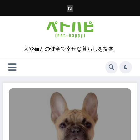
コ
ン
テ
ン
ツ
へ
ス
犬や猫との健全で幸せな暮らしを提案
キ
ッ
プ