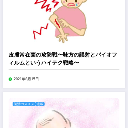
皮膚常在菌の攻防戦〜味方の誤射とバイオフ
ィルムというハイテク戦略〜
2021年6月15日
菌活のススメ
連載