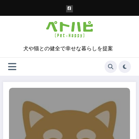
コ
ン
テ
ン
ツ
へ
ス
犬や猫との健全で幸せな暮らしを提案
キ
ッ
プ