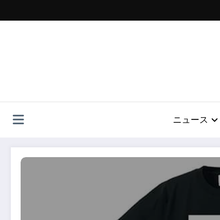
コ
ン
テ
ン
ツ
へ
ス
キ
ッ
プ
ニュース