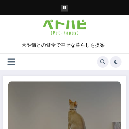
コ
ン
テ
ン
ツ
へ
ス
犬や猫との健全で幸せな暮らしを提案
キ
ッ
プ