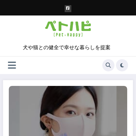
コ
ン
テ
ン
ツ
へ
ス
犬や猫との健全で幸せな暮らしを提案
キ
ッ
プ