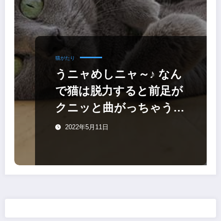
猫がたり
うニャめしニャ～♪ なん
で猫は脱力すると前足が
クニッと曲がっちゃう
の？
2022年5月11日