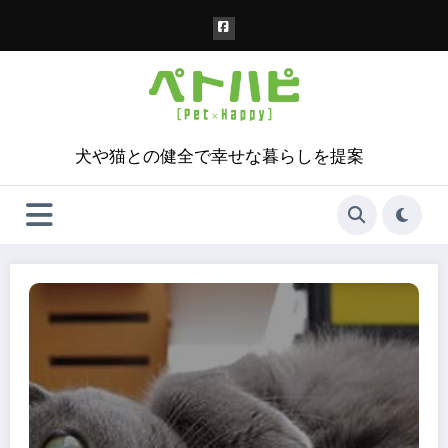
コ
ン
テ
ン
ツ
へ
ス
犬や猫との健全で幸せな暮らしを提案
キ
ッ
プ