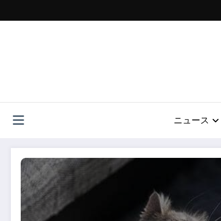
コ
ン
テ
ン
ツ
へ
ス
キ
ッ
プ
ニュース