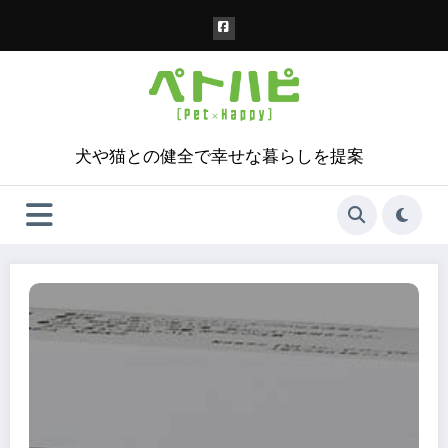
コ
ン
テ
ン
ツ
へ
ス
犬や猫との健全で幸せな暮らしを提案
キ
ッ
プ