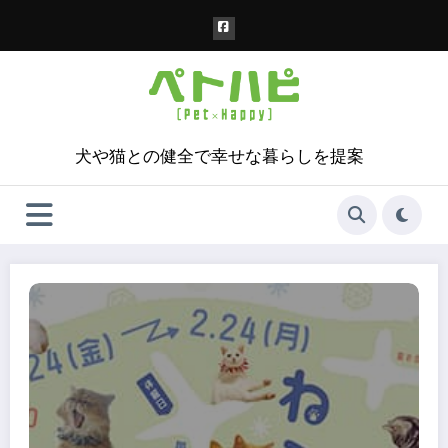
コ
ン
テ
ン
ツ
へ
ス
犬や猫との健全で幸せな暮らしを提案
キ
ッ
プ