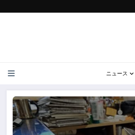
コ
ン
テ
ン
ツ
へ
ス
キ
ッ
プ
ニュース