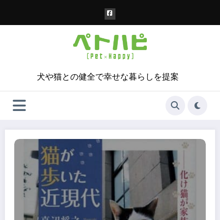
コ
ン
テ
ン
ツ
へ
ス
犬や猫との健全で幸せな暮らしを提案
キ
ッ
プ