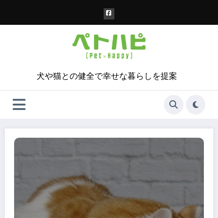
コ
ン
テ
ン
ツ
へ
ス
犬や猫との健全で幸せな暮らしを提案
キ
ッ
プ