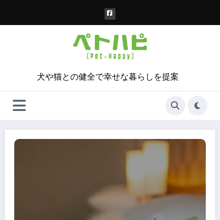
コ
ン
テ
ン
ツ
へ
ス
犬や猫との健全で幸せな暮らしを提案
キ
ッ
プ