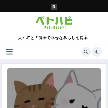
コ
ン
テ
ン
ツ
へ
ス
犬や猫との健全で幸せな暮らしを提案
キ
ッ
プ