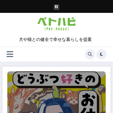
コ
ン
テ
ン
ツ
へ
ス
犬や猫との健全で幸せな暮らしを提案
キ
ッ
プ