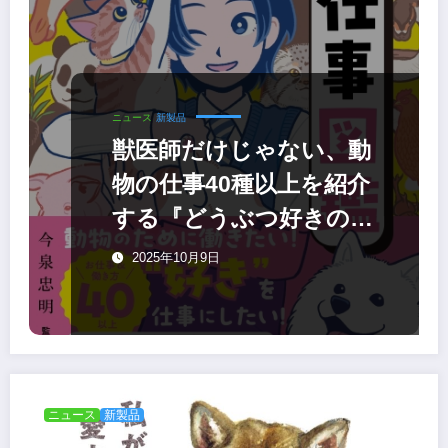
ニュース
新製品
獣医師だけじゃない、動
物の仕事40種以上を紹介
する『どうぶつ好きのお
仕事図鑑』
2025年10月9日
ニュース
新製品