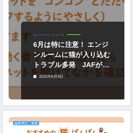
キャンペーン
ニュース
6月は特に注意！ エンジ
ンルームに猫が入り込む
トラブル多発 JAFが注
意喚起
2025年6月9日
編集興記
連載