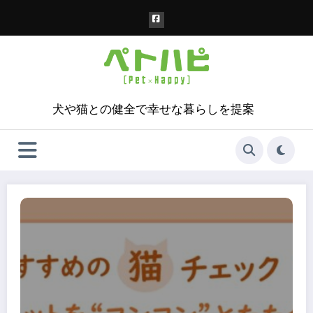
コ
ン
テ
ン
ツ
へ
ス
犬や猫との健全で幸せな暮らしを提案
キ
ッ
プ