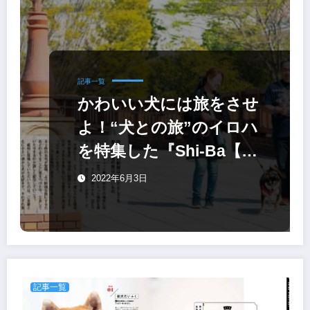
記事一覧
かわいい犬には旅をさせ
よ！“犬との旅”のイロハ
を特集した『Shi-Ba【シ
ーバ】』最新号
2022年6月3日
記事一覧