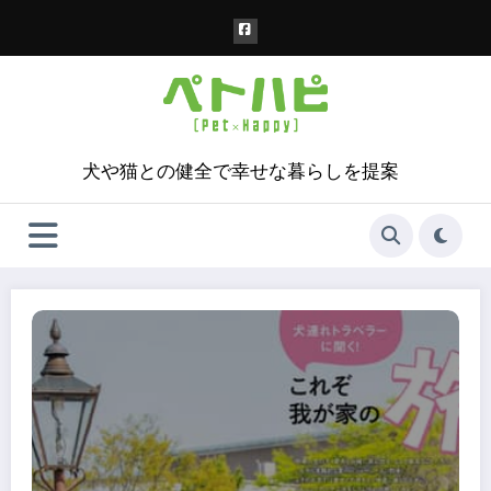
コ
ン
テ
ン
ツ
へ
ス
犬や猫との健全で幸せな暮らしを提案
キ
ッ
プ