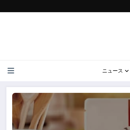
コ
ン
テ
ン
ツ
へ
ス
キ
ッ
プ
ニュース