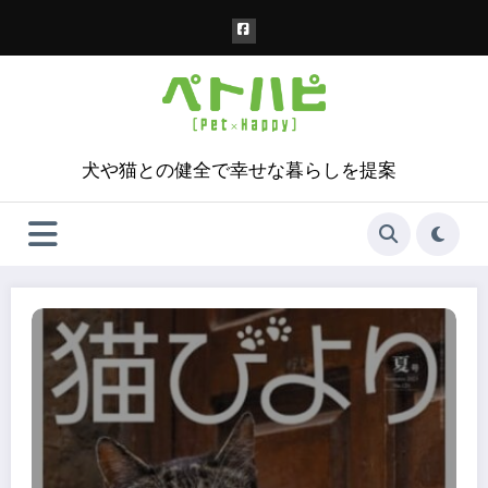
コ
ン
テ
ン
ツ
へ
ス
犬や猫との健全で幸せな暮らしを提案
キ
ッ
プ