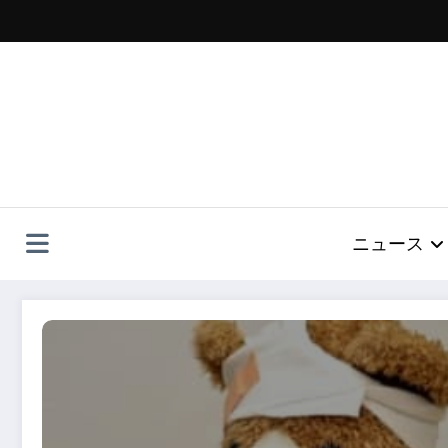
コ
ン
テ
ン
ツ
へ
ス
キ
ッ
プ
ニュース