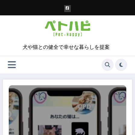
コ
ン
テ
ン
ツ
へ
ス
犬や猫との健全で幸せな暮らしを提案
キ
ッ
プ