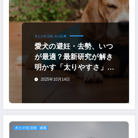
犬との生活術
犬の記事
愛犬の避妊・去勢、いつ
が最適？最新研究が解き
明かす「太りやすさ」と
ベストタイミング
2025年10月14日
犬との生活術
連載