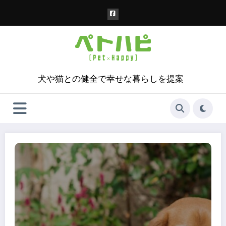
コ
ン
テ
ン
ツ
へ
ス
犬や猫との健全で幸せな暮らしを提案
キ
ッ
プ