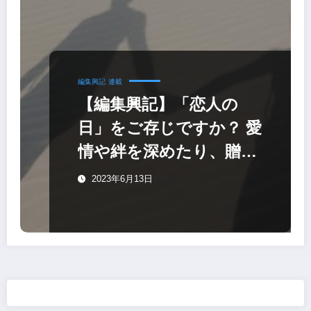
編集興記
連載
【編集興記】「恋人の
日」をご存じですか？ 愛
情や絆を深めたり、贈り
物をしあう日でもありま
2023年6月13日
す