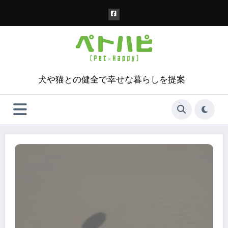
コ
ン
テ
ン
ツ
へ
ス
犬や猫との健全で幸せな暮らしを提案
キ
ッ
プ