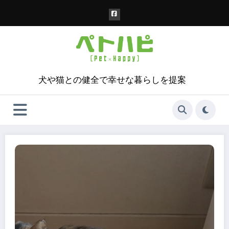
コ
ン
テ
ン
ツ
へ
ス
犬や猫との健全で幸せな暮らしを提案
キ
ッ
プ