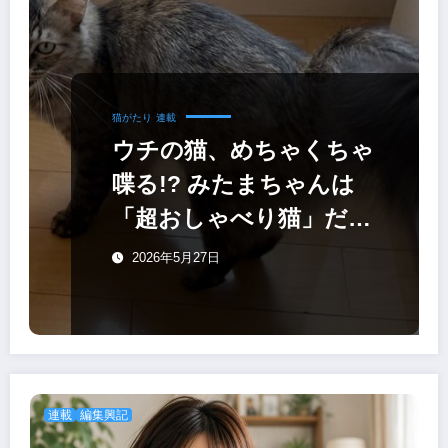
猫がたり
連載
ウチの猫、めちゃくちゃ
喋る!? みたまちゃんは
「超おしゃべり猫」だっ
た件
2026年5月27日
連載
編集興記