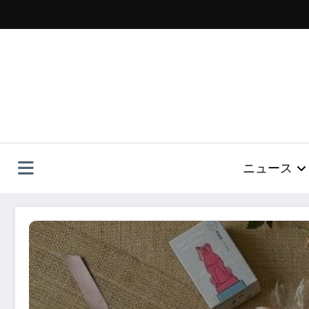
コ
ン
テ
ン
ツ
へ
ス
キ
ッ
プ
ニュース