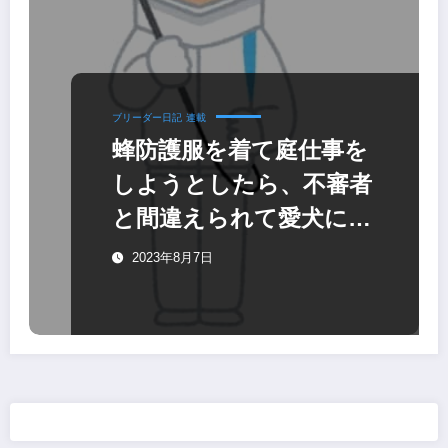
ブリーダー日記
連載
蜂防護服を着て庭仕事を
しようとしたら、不審者
と間違えられて愛犬に吠
えられてしまった話
2023年8月7日