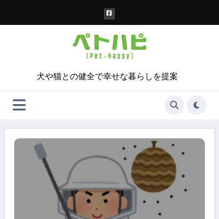
コ
ン
テ
ン
ツ
へ
ス
犬や猫との健全で幸せな暮らしを提案
キ
ッ
プ