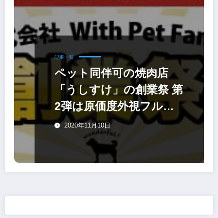
記事一覧
ペット同伴可の焼肉店
「うしすけ」の創業祭 第
2弾は原価度外視フルサ
ービス！
2020年11月10日