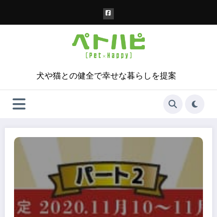
コ
ン
テ
ン
ツ
へ
ス
犬や猫との健全で幸せな暮らしを提案
キ
ッ
プ