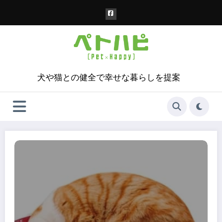
コ
ン
テ
ン
ツ
へ
ス
犬や猫との健全で幸せな暮らしを提案
キ
ッ
プ