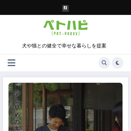
コ
ン
テ
ン
ツ
へ
ス
犬や猫との健全で幸せな暮らしを提案
キ
ッ
プ