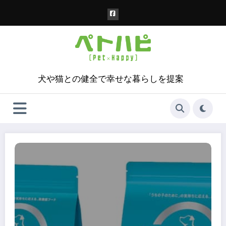
コ
ン
テ
ン
ツ
へ
ス
犬や猫との健全で幸せな暮らしを提案
キ
ッ
プ