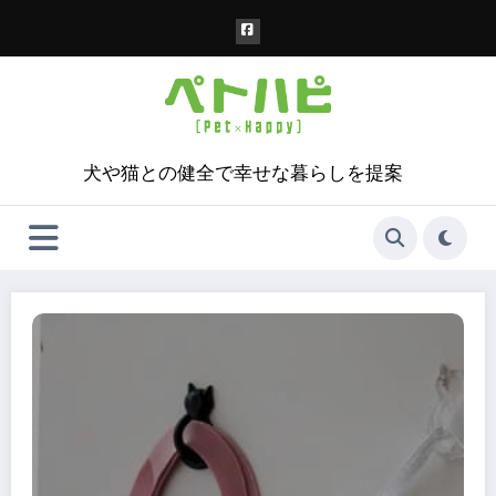
コ
ン
テ
ン
ツ
へ
ス
犬や猫との健全で幸せな暮らしを提案
キ
ッ
プ