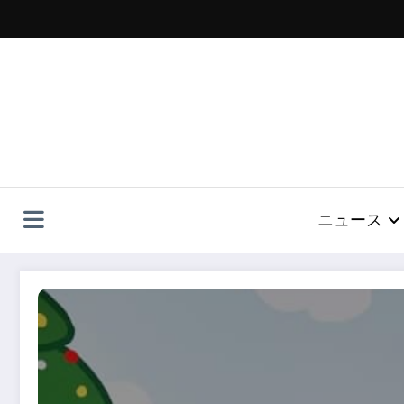
コ
ン
テ
ン
ツ
へ
ス
キ
ッ
プ
ニュース