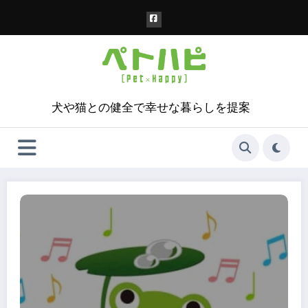
コ
ン
テ
ン
ツ
へ
ス
犬や猫との健全で幸せな暮らしを提案
キ
ッ
プ