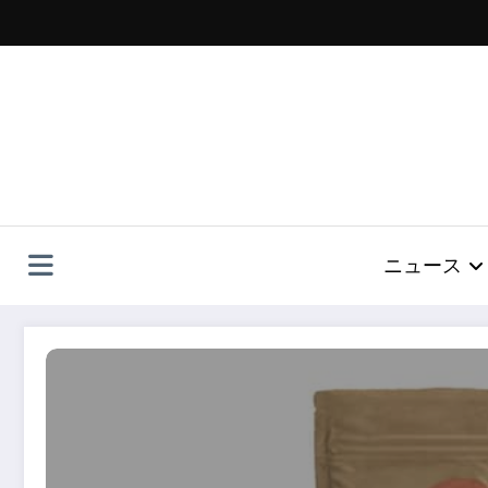
コ
ン
テ
ン
ツ
へ
ス
キ
ッ
プ
ニュース