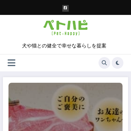
コ
ン
テ
ン
ツ
へ
ス
犬や猫との健全で幸せな暮らしを提案
キ
ッ
プ