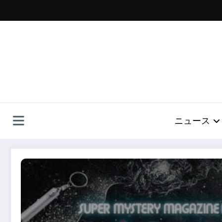
コ
ン
テ
ン
ツ
へ
ス
キ
ッ
プ
ニュース