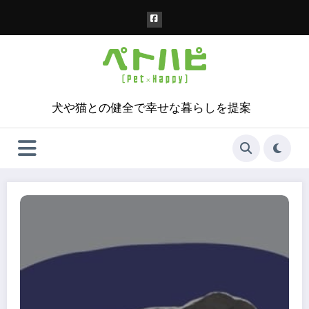
コ
ン
テ
ン
ツ
へ
ス
犬や猫との健全で幸せな暮らしを提案
キ
ッ
プ