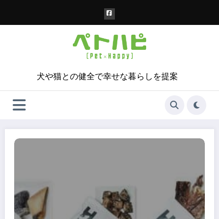
コ
ン
テ
ン
ツ
へ
ス
犬や猫との健全で幸せな暮らしを提案
キ
ッ
プ