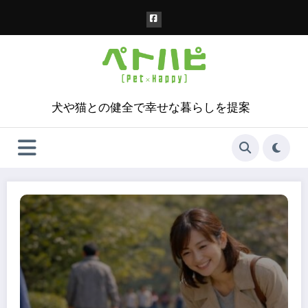
コ
ン
テ
ン
ツ
へ
ス
犬や猫との健全で幸せな暮らしを提案
キ
ッ
プ