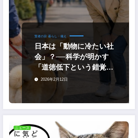
賢者の目
暮らし・備え
日本は「動物に冷たい社
会」？──科学が明かす
「道徳低下という錯覚」
と陥りやすい罠
2026年2月12日
ニュース