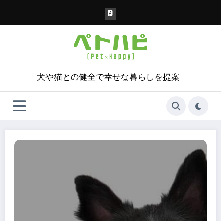
コ
ン
テ
ン
ツ
へ
ス
犬や猫との健全で幸せな暮らしを提案
キ
ッ
プ