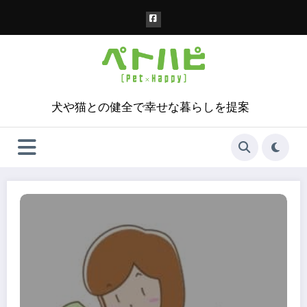
コ
ン
テ
ン
ツ
へ
ス
犬や猫との健全で幸せな暮らしを提案
キ
ッ
プ