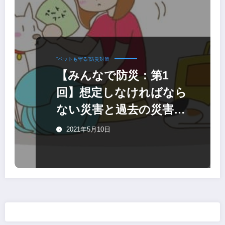
“ペットも守る”防災対策
【みんなで防災：第1
回】想定しなければなら
ない災害と過去の災害を
知ることから始める
2021年5月10日