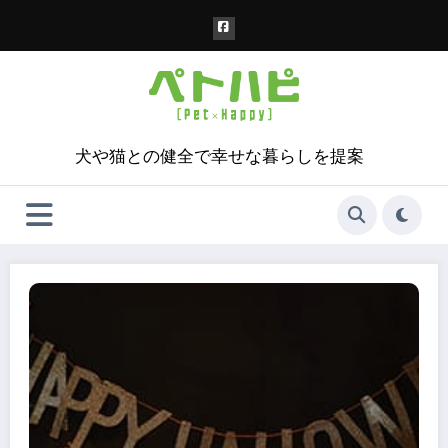
コ
ン
テ
ン
ツ
へ
ス
犬や猫との健全で幸せな暮らしを提案
キ
ッ
プ