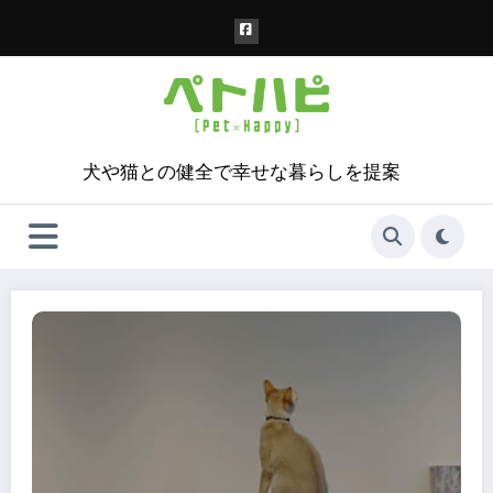
コ
ン
テ
ン
ツ
へ
ス
犬や猫との健全で幸せな暮らしを提案
キ
ッ
プ