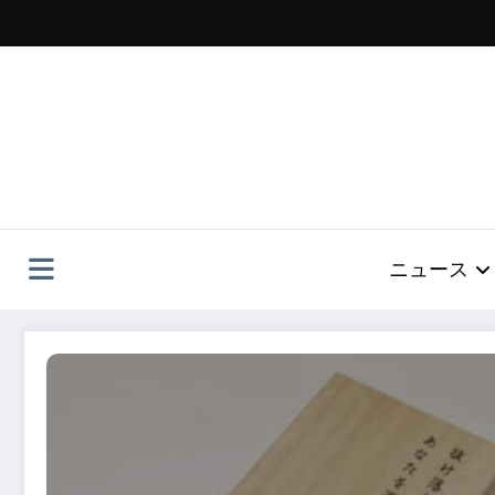
コ
ン
テ
ン
ツ
へ
ス
キ
ッ
プ
ニュース