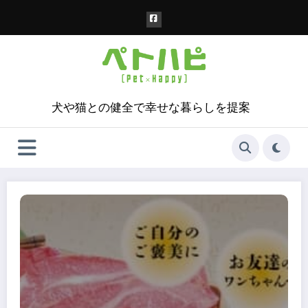
コ
ン
テ
ン
ツ
へ
ス
犬や猫との健全で幸せな暮らしを提案
キ
ッ
プ